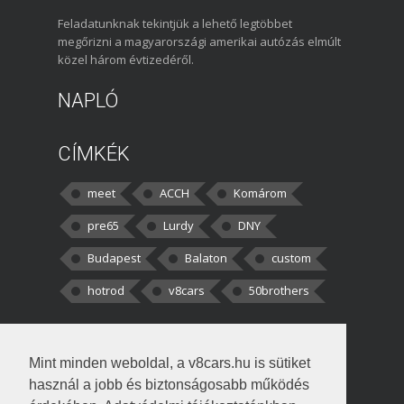
Feladatunknak tekintjük a lehető legtöbbet
megőrizni a magyarországi amerikai autózás elmúlt
közel három évtizedéről.
NAPLÓ
CÍMKÉK
meet
ACCH
Komárom
pre65
Lurdy
DNY
Budapest
Balaton
custom
hotrod
v8cars
50brothers
HOZZÁSZÓLÁSOK
Mint minden weboldal, a v8cars.hu is sütiket
kortisz:
Elszúrtam! Én csak két
használ a jobb és biztonságosabb működés
darabbaal számoltam. Nem tudtam, hogy fél autót,