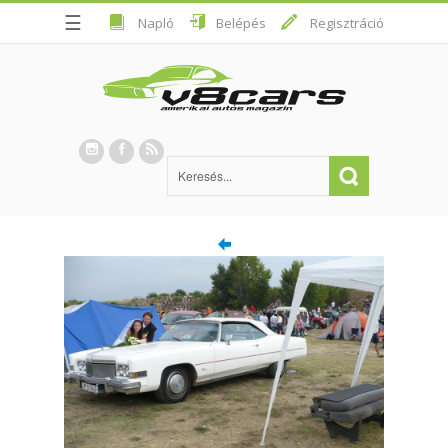
☰
Napló
Belépés
Regisztráció