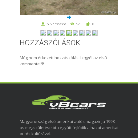
Silverspeed
529
0
HOZZÁSZÓLÁSOK
Még nem érkezett hozzászólás. Legyél az első
kommentelő!
Magyarország első amerikai autós magazinja 1998-
as megszületése óta együtt fejlődik a hazai amerikai
autós kultúrával.