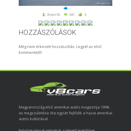
Robin18
541
0
HOZZÁSZÓLÁSOK
Még nem érkezett hozzászólás. Legyél az első
kommentelő!
Magyarország első amerikai autós magazinja 1998-
as megszületése óta együtt fejlődik a hazai amerikai
autós kultúrával.
Feladatunknak tekintjük a lehető legtöbbet