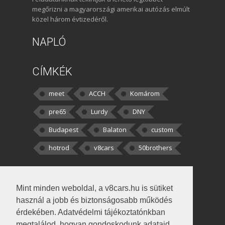
megőrizni a magyarországi amerikai autózás elmúlt
közel három évtizedéről.
NAPLÓ
CÍMKÉK
meet
ACCH
Komárom
pre65
Lurdy
DNY
Budapest
Balaton
custom
hotrod
v8cars
50brothers
HOZZÁSZÓLÁSOK
Mint minden weboldal, a v8cars.hu is sütiket
kortisz:
Elszúrtam! Én csak két
használ a jobb és biztonságosabb működés
darabbaal számoltam. Nem tudtam, hogy fél autót,
érdekében. Adatvédelmi tájékoztatónkban
megtalálod, hogyan gondoskodunk adataid