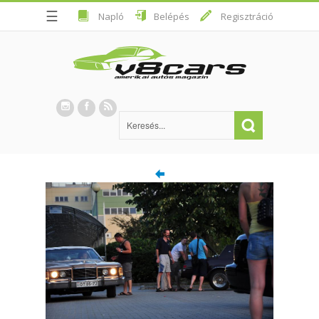
☰
Napló
Belépés
Regisztráció