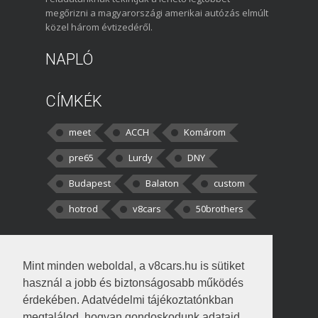
megőrizni a magyarországi amerikai autózás elmúlt
közel három évtizedéről.
NAPLÓ
CÍMKÉK
meet
ACCH
Komárom
pre65
Lurdy
DNY
Budapest
Balaton
custom
hotrod
v8cars
50brothers
HOZZÁSZÓLÁSOK
Mint minden weboldal, a v8cars.hu is sütiket
kortisz:
Elszúrtam! Én csak két
használ a jobb és biztonságosabb működés
darabbaal számoltam. Nem tudtam, hogy fél autót,
érdekében. Adatvédelmi tájékoztatónkban
megtalálod, hogyan gondoskodunk adataid