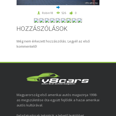
Robin18
526
0
HOZZÁSZÓLÁSOK
Még nem érkezett hozzászólás. Legyél az első
kommentelő!
Magyarország első amerikai autós magazinja 1998-
as megszületése óta együtt fejlődik a hazai amerikai
autós kultúrával.
Feladatunknak tekintjük a lehető legtöbbet