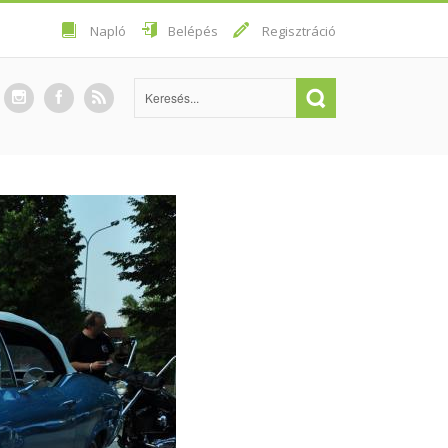
Napló
Belépés
Regisztráció