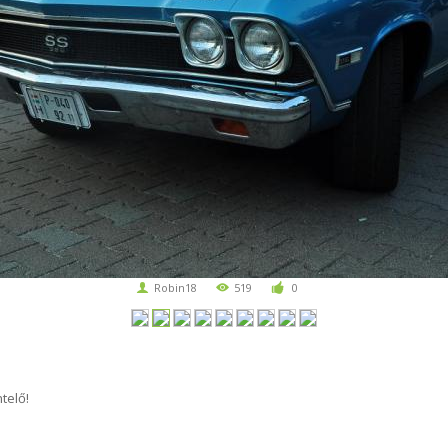
Robin18
519
0
telő!