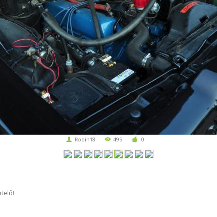
Robin18
495
0
telő!