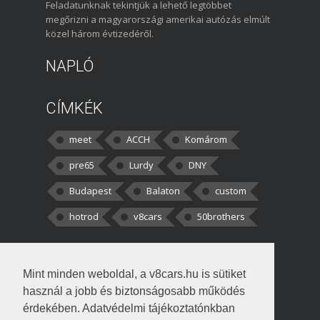
Feladatunknak tekintjük a lehető legtöbbet
megőrizni a magyarországi amerikai autózás elmúlt
közel három évtizedéről.
NAPLÓ
CÍMKÉK
meet
ACCH
Komárom
pre65
Lurdy
DNY
Budapest
Balaton
custom
hotrod
v8cars
50brothers
HOZZÁSZÓLÁSOK
Mint minden weboldal, a v8cars.hu is sütiket
kortisz:
Elszúrtam! Én csak két
használ a jobb és biztonságosabb működés
darabbaal számoltam. Nem tudtam, hogy fél autót,
érdekében. Adatvédelmi tájékoztatónkban