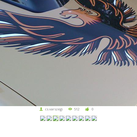
cs.varszegi
512
0