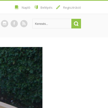
Napló
Belépés
Regisztráció