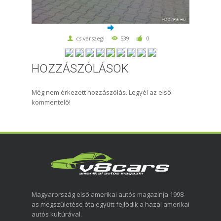
cs.varszegi
539
0
HOZZÁSZÓLÁSOK
Még nem érkezett hozzászólás. Legyél az első
kommentelő!
Magyarország első amerikai autós magazinja 1998-
as megszületése óta együtt fejlődik a hazai amerikai
autós kultúrával.