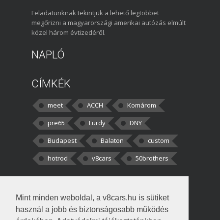
Feladatunknak tekintjük a lehető legtöbbet
megőrizni a magyarországi amerikai autózás elmúlt
közel három évtizedéről.
NAPLÓ
CÍMKÉK
meet
ACCH
Komárom
pre65
Lurdy
DNY
Budapest
Balaton
custom
hotrod
v8cars
50brothers
HOZZÁSZÓLÁSOK
Mint minden weboldal, a v8cars.hu is sütiket
kortisz:
Elszúrtam! Én csak két
használ a jobb és biztonságosabb működés
darabbaal számoltam. Nem tudtam, hogy fél autót,