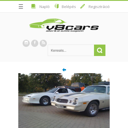
☰
Napló
Belépés
Regisztráció