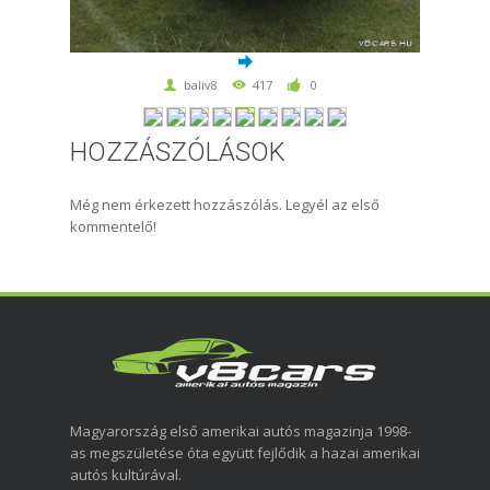
baliv8
417
0
HOZZÁSZÓLÁSOK
Még nem érkezett hozzászólás. Legyél az első
kommentelő!
Magyarország első amerikai autós magazinja 1998-
as megszületése óta együtt fejlődik a hazai amerikai
autós kultúrával.