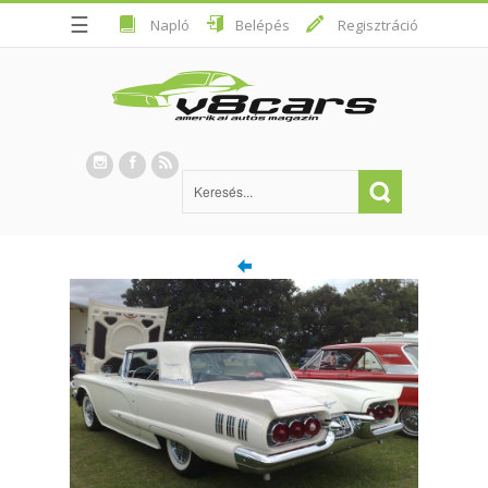
☰
Napló
Belépés
Regisztráció