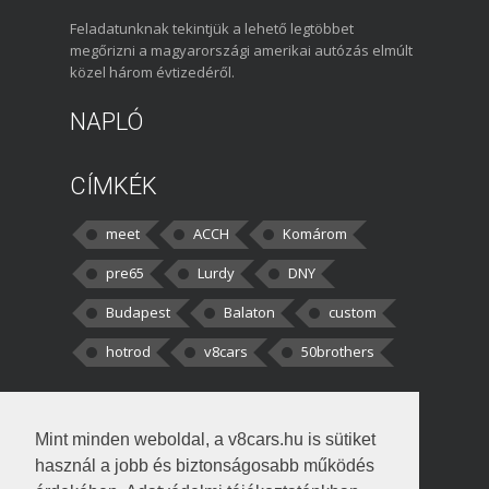
Feladatunknak tekintjük a lehető legtöbbet
megőrizni a magyarországi amerikai autózás elmúlt
közel három évtizedéről.
NAPLÓ
CÍMKÉK
meet
ACCH
Komárom
pre65
Lurdy
DNY
Budapest
Balaton
custom
hotrod
v8cars
50brothers
HOZZÁSZÓLÁSOK
Mint minden weboldal, a v8cars.hu is sütiket
kortisz:
Elszúrtam! Én csak két
használ a jobb és biztonságosabb működés
darabbaal számoltam. Nem tudtam, hogy fél autót,