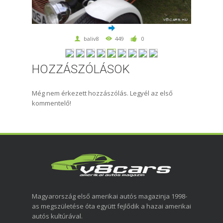
baliv8
449
0
HOZZÁSZÓLÁSOK
Még nem érkezett hozzászólás. Legyél az első
kommentelő!
Magyarország első amerikai autós magazinja 1998-
as megszületése óta együtt fejlődik a hazai amerikai
autós kultúrával.