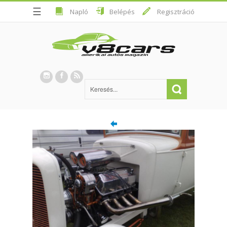
☰
Napló
Belépés
Regisztráció