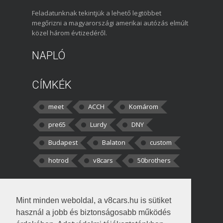
Feladatunknak tekintjük a lehető legtöbbet
megőrizni a magyarországi amerikai autózás elmúlt
közel három évtizedéről.
NAPLÓ
CÍMKÉK
meet
ACCH
Komárom
pre65
Lurdy
DNY
Budapest
Balaton
custom
hotrod
v8cars
50brothers
HOZZÁSZÓLÁSOK
Mint minden weboldal, a v8cars.hu is sütiket
kortisz:
Elszúrtam! Én csak két
használ a jobb és biztonságosabb működés
darabbaal számoltam. Nem tudtam, hogy fél autót,