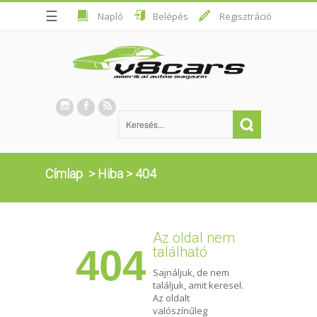
☰
Napló
Belépés
Regisztráció
Címlap
>
Hiba
>
404
Az oldal nem
404
található
Sajnáljuk, de nem
találjuk, amit keresel.
Az oldalt
valószínűleg