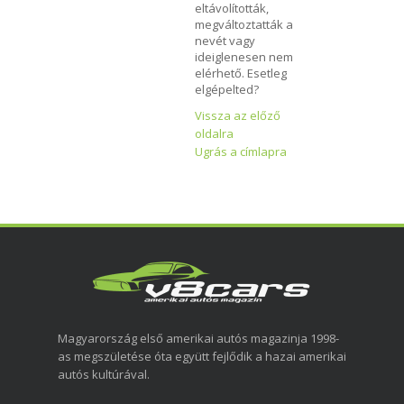
eltávolították,
megváltoztatták a
nevét vagy
ideiglenesen nem
elérhető. Esetleg
elgépelted?
Vissza az előző
oldalra
Ugrás a címlapra
Magyarország első amerikai autós magazinja 1998-
as megszületése óta együtt fejlődik a hazai amerikai
autós kultúrával.