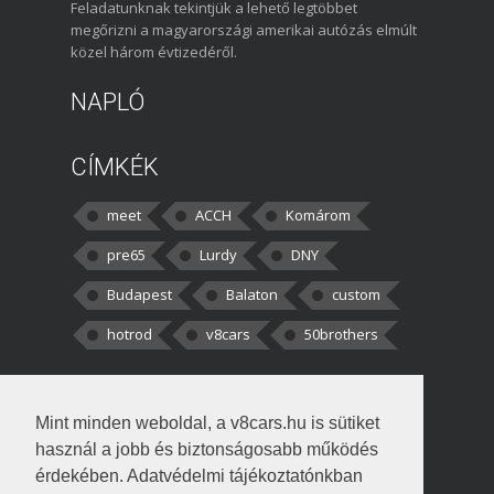
Feladatunknak tekintjük a lehető legtöbbet
megőrizni a magyarországi amerikai autózás elmúlt
közel három évtizedéről.
NAPLÓ
CÍMKÉK
meet
ACCH
Komárom
pre65
Lurdy
DNY
Budapest
Balaton
custom
hotrod
v8cars
50brothers
HOZZÁSZÓLÁSOK
Mint minden weboldal, a v8cars.hu is sütiket
kortisz:
Elszúrtam! Én csak két
használ a jobb és biztonságosabb működés
darabbaal számoltam. Nem tudtam, hogy fél autót,
érdekében. Adatvédelmi tájékoztatónkban