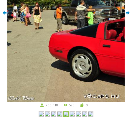
Robin18
596
0