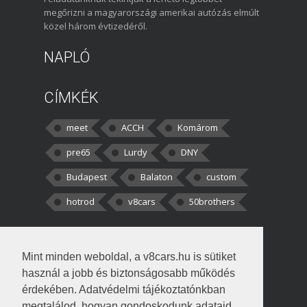
megőrizni a magyarországi amerikai autózás elmúlt
közel három évtizedéről.
NAPLÓ
CÍMKÉK
meet
ACCH
Komárom
pre65
Lurdy
DNY
Budapest
Balaton
custom
hotrod
v8cars
50brothers
HOZZÁSZÓLÁSOK
Mint minden weboldal, a v8cars.hu is sütiket
kortisz:
Elszúrtam! Én csak két
használ a jobb és biztonságosabb működés
darabbaal számoltam. Nem tudtam, hogy fél autót,
érdekében. Adatvédelmi tájékoztatónkban
megtalálod, hogyan gondoskodunk adataid