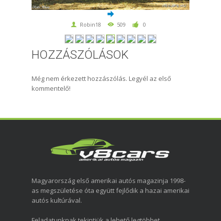
Robin18
509
0
HOZZÁSZÓLÁSOK
Még nem érkezett hozzászólás. Legyél az első
kommentelő!
Magyarország első amerikai autós magazinja 1998-
as megszületése óta együtt fejlődik a hazai amerikai
autós kultúrával.
Feladatunknak tekintjük a lehető legtöbbet