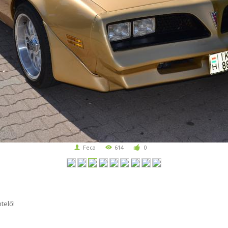
Feca
614
0
telő!