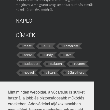
megőrizni a magyarországi amerikai autózás elmúlt
közel három évtizedéről.
NAPLÓ
CÍMKÉK
meet
ACCH
Komárom
pre65
Lurdy
DNY
Budapest
Balaton
custom
hotrod
v8cars
50brothers
HOZZÁSZÓLÁSOK
Mint minden weboldal, a v8cars.hu is sütiket
kortisz:
Elszúrtam! Én csak két
használ a jobb és biztonságosabb működés
darabbaal számoltam. Nem tudtam, hogy fél autót,
érdekében. Adatvédelmi tájékoztatónkban
megtalálod, hogyan gondoskodunk adataid