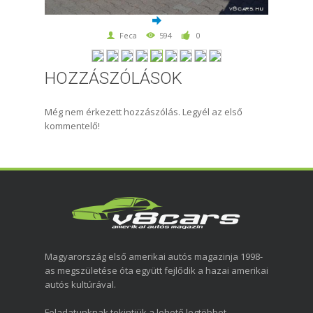
Feca
594
0
HOZZÁSZÓLÁSOK
Még nem érkezett hozzászólás. Legyél az első
kommentelő!
Magyarország első amerikai autós magazinja 1998-
as megszületése óta együtt fejlődik a hazai amerikai
autós kultúrával.
Feladatunknak tekintjük a lehető legtöbbet