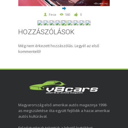
Feca
560
0
HOZZÁSZÓLÁSOK
Még nem érkezett hozzászólás. Legyél az első
kommentelő!
Magyarország első amerikai autós magazinja 1998-
as megszületése óta együtt fejlődik a hazai amerikai
autós kultúrával.
Feladatunknak tekintjük a lehető legtöbbet