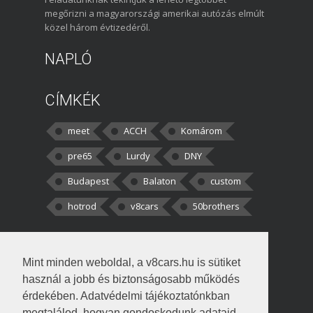
megőrizni a magyarországi amerikai autózás elmúlt
közel három évtizedéről.
NAPLÓ
CÍMKÉK
meet
ACCH
Komárom
pre65
Lurdy
DNY
Budapest
Balaton
custom
hotrod
v8cars
50brothers
HOZZÁSZÓLÁSOK
Mint minden weboldal, a v8cars.hu is sütiket
kortisz:
Elszúrtam! Én csak két
használ a jobb és biztonságosabb működés
darabbaal számoltam. Nem tudtam, hogy fél autót,
érdekében. Adatvédelmi tájékoztatónkban
megtalálod, hogyan gondoskodunk adataid