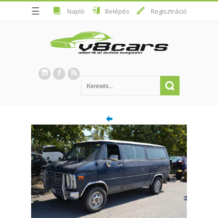
☰
Napló
Belépés
Regisztráció