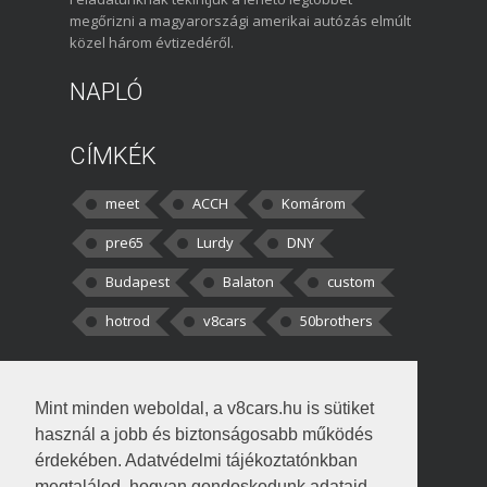
megőrizni a magyarországi amerikai autózás elmúlt
közel három évtizedéről.
NAPLÓ
CÍMKÉK
meet
ACCH
Komárom
pre65
Lurdy
DNY
Budapest
Balaton
custom
hotrod
v8cars
50brothers
HOZZÁSZÓLÁSOK
Mint minden weboldal, a v8cars.hu is sütiket
kortisz:
Elszúrtam! Én csak két
használ a jobb és biztonságosabb működés
darabbaal számoltam. Nem tudtam, hogy fél autót,
érdekében. Adatvédelmi tájékoztatónkban
megtalálod, hogyan gondoskodunk adataid