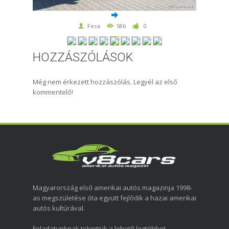
Feca
586
0
HOZZÁSZÓLÁSOK
Még nem érkezett hozzászólás. Legyél az első
kommentelő!
Magyarország első amerikai autós magazinja 1998-
as megszületése óta együtt fejlődik a hazai amerikai
autós kultúrával.
Feladatunknak tekintjük a lehető legtöbbet