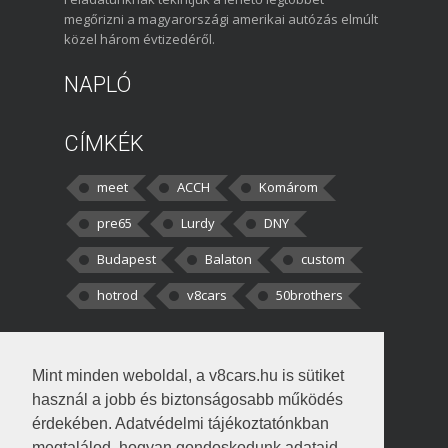
megőrizni a magyarországi amerikai autózás elmúlt
közel három évtizedéről.
NAPLÓ
CÍMKÉK
meet
ACCH
Komárom
pre65
Lurdy
DNY
Budapest
Balaton
custom
hotrod
v8cars
50brothers
HOZZÁSZÓLÁSOK
Mint minden weboldal, a v8cars.hu is sütiket
kortisz:
Elszúrtam! Én csak két
használ a jobb és biztonságosabb működés
darabbaal számoltam. Nem tudtam, hogy fél autót,
érdekében. Adatvédelmi tájékoztatónkban
megtalálod, hogyan gondoskodunk adataid