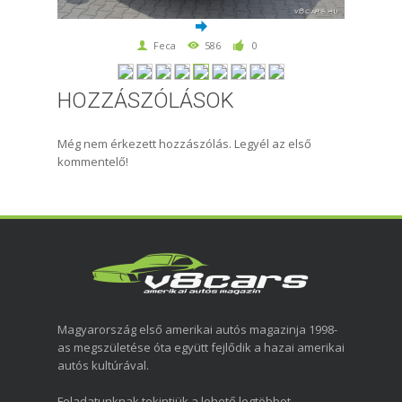
Feca
586
0
HOZZÁSZÓLÁSOK
Még nem érkezett hozzászólás. Legyél az első
kommentelő!
Magyarország első amerikai autós magazinja 1998-
as megszületése óta együtt fejlődik a hazai amerikai
autós kultúrával.
Feladatunknak tekintjük a lehető legtöbbet