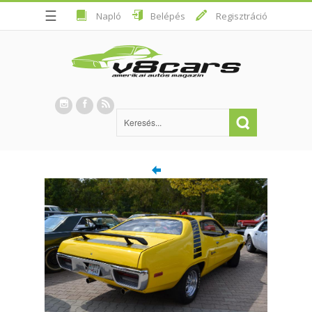
☰
Napló
Belépés
Regisztráció