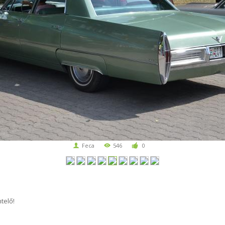
Feca
546
0
telő!