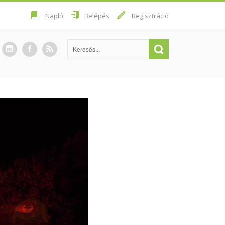
Napló
Belépés
Regisztráció