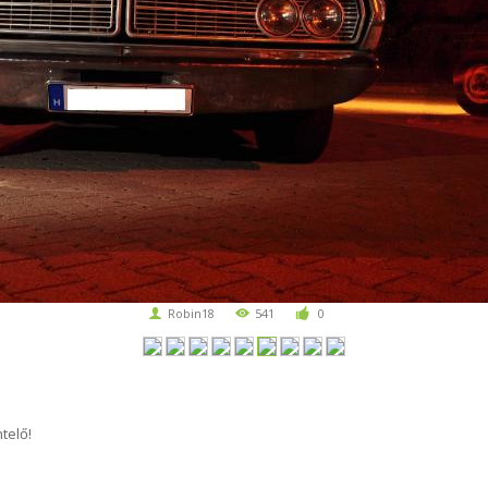
Robin18
541
0
telő!