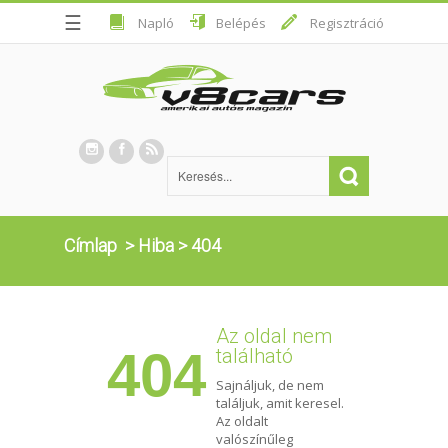
☰
Napló
Belépés
Regisztráció
Címlap
>
Hiba
>
404
Az oldal nem
404
található
Sajnáljuk, de nem
találjuk, amit keresel.
Az oldalt
valószínűleg