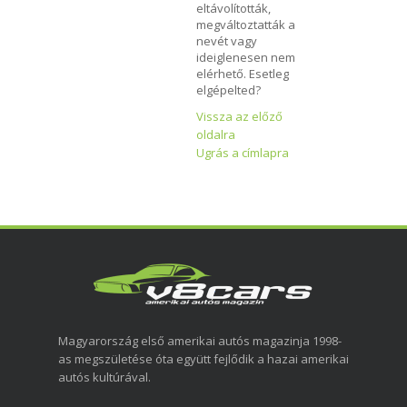
eltávolították,
megváltoztatták a
nevét vagy
ideiglenesen nem
elérhető. Esetleg
elgépelted?
Vissza az előző
oldalra
Ugrás a címlapra
Magyarország első amerikai autós magazinja 1998-
as megszületése óta együtt fejlődik a hazai amerikai
autós kultúrával.