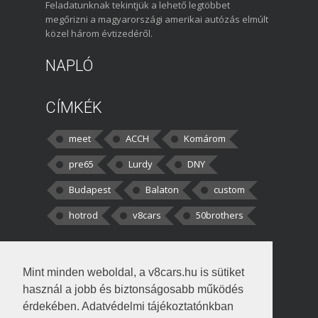
Feladatunknak tekintjük a lehető legtöbbet
megőrizni a magyarországi amerikai autózás elmúlt
közel három évtizedéről.
NAPLÓ
CÍMKÉK
meet
ACCH
Komárom
pre65
Lurdy
DNY
Budapest
Balaton
custom
hotrod
v8cars
50brothers
HOZZÁSZÓLÁSOK
Mint minden weboldal, a v8cars.hu is sütiket
kortisz:
Elszúrtam! Én csak két
használ a jobb és biztonságosabb működés
darabbaal számoltam. Nem tudtam, hogy fél autót,
érdekében. Adatvédelmi tájékoztatónkban