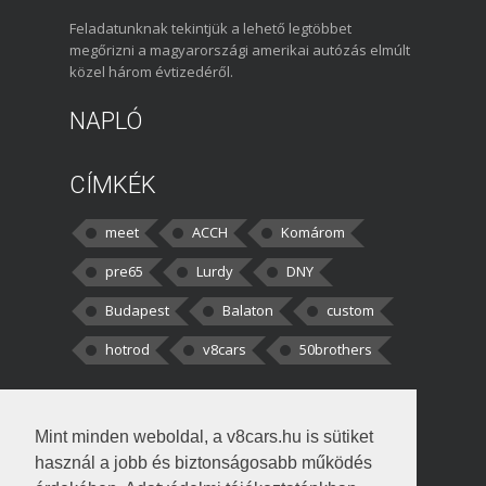
Feladatunknak tekintjük a lehető legtöbbet
megőrizni a magyarországi amerikai autózás elmúlt
közel három évtizedéről.
NAPLÓ
CÍMKÉK
meet
ACCH
Komárom
pre65
Lurdy
DNY
Budapest
Balaton
custom
hotrod
v8cars
50brothers
HOZZÁSZÓLÁSOK
Mint minden weboldal, a v8cars.hu is sütiket
kortisz:
Elszúrtam! Én csak két
használ a jobb és biztonságosabb működés
darabbaal számoltam. Nem tudtam, hogy fél autót,