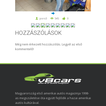
poro3
545
0
HOZZÁSZÓLÁSOK
Még nem érkezett hozzászólás. Legyél az első
kommentelő!
Magyarország első amerikai autós magazinja 1998-
as megszületése óta együtt fejlődik a hazai amerikai
autós kultúrával.