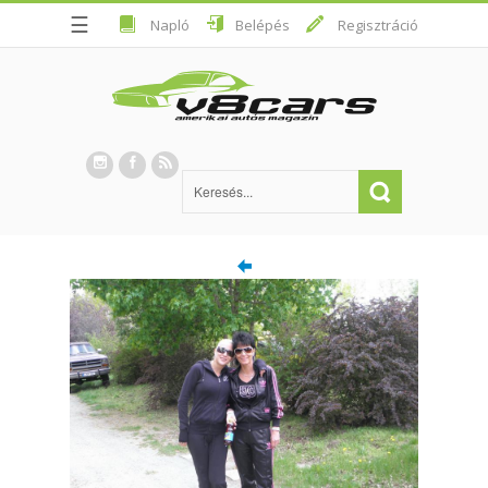
☰
Napló
Belépés
Regisztráció