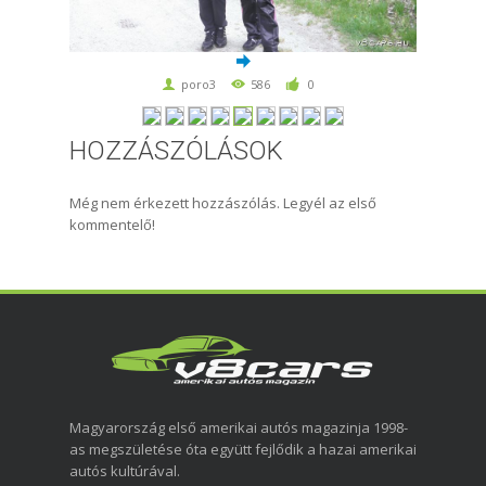
poro3
586
0
HOZZÁSZÓLÁSOK
Még nem érkezett hozzászólás. Legyél az első
kommentelő!
Magyarország első amerikai autós magazinja 1998-
as megszületése óta együtt fejlődik a hazai amerikai
autós kultúrával.