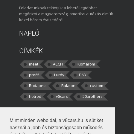
Feladatunknak tekintjük a lehető legtöbbet
megőrizni a magyarországi amerikai autózás elmúlt
közel három évtizedéről.
NAPLÓ
CÍMKÉK
meet
ACCH
Komárom
pre65
Lurdy
DNY
Budapest
Balaton
custom
hotrod
v8cars
50brothers
HOZZÁSZÓLÁSOK
Mint minden weboldal, a v8cars.hu is sütiket
kortisz:
Elszúrtam! Én csak két
használ a jobb és biztonságosabb működés
darabbaal számoltam. Nem tudtam, hogy fél autót,