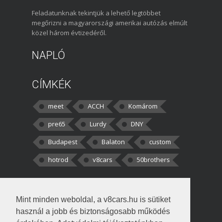
Feladatunknak tekintjük a lehető legtöbbet
megőrizni a magyarországi amerikai autózás elmúlt
közel három évtizedéről.
NAPLÓ
CÍMKÉK
meet
ACCH
Komárom
pre65
Lurdy
DNY
Budapest
Balaton
custom
hotrod
v8cars
50brothers
HOZZÁSZÓLÁSOK
Mint minden weboldal, a v8cars.hu is sütiket
kortisz:
Elszúrtam! Én csak két
használ a jobb és biztonságosabb működés
darabbaal számoltam. Nem tudtam, hogy fél autót,