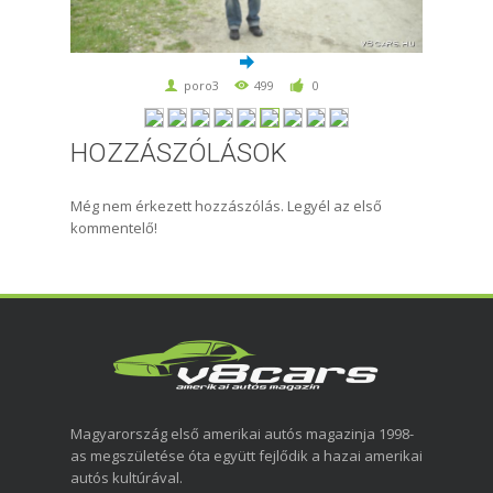
poro3
499
0
HOZZÁSZÓLÁSOK
Még nem érkezett hozzászólás. Legyél az első
kommentelő!
Magyarország első amerikai autós magazinja 1998-
as megszületése óta együtt fejlődik a hazai amerikai
autós kultúrával.