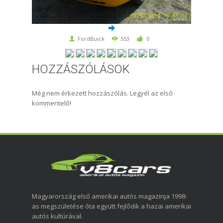
FordBuick
553
0
HOZZÁSZÓLÁSOK
Még nem érkezett hozzászólás. Legyél az első
kommentelő!
Magyarország első amerikai autós magazinja 1998-
as megszületése óta együtt fejlődik a hazai amerikai
autós kultúrával.