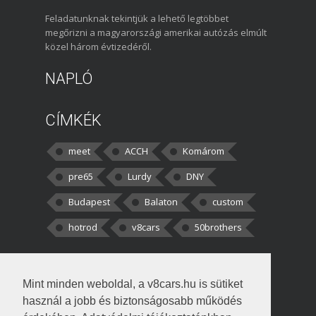
Feladatunknak tekintjük a lehető legtöbbet
megőrizni a magyarországi amerikai autózás elmúlt
közel három évtizedéről.
NAPLÓ
CÍMKÉK
meet
ACCH
Komárom
pre65
Lurdy
DNY
Budapest
Balaton
custom
hotrod
v8cars
50brothers
HOZZÁSZÓLÁSOK
Mint minden weboldal, a v8cars.hu is sütiket
kortisz:
Elszúrtam! Én csak két
használ a jobb és biztonságosabb működés
darabbaal számoltam. Nem tudtam, hogy fél autót,