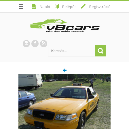
☰
Napló
Belépés
Regisztráció