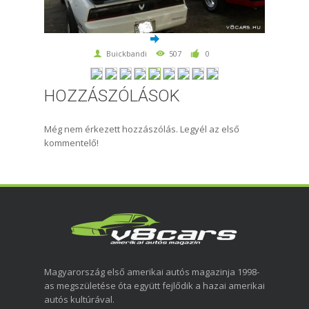
Buickbandi
507
0
HOZZÁSZÓLÁSOK
Még nem érkezett hozzászólás. Legyél az első
kommentelő!
Magyarország első amerikai autós magazinja 1998-
as megszületése óta együtt fejlődik a hazai amerikai
autós kultúrával.