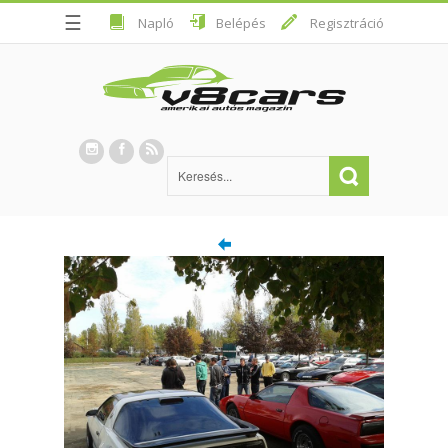
☰
Napló
Belépés
Regisztráció