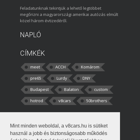
Feladatunknak tekintjük a lehető legtöbbet
megőrizni a magyarországi amerikai autózás elmúlt
közel három évtizedéről.
NAPLÓ
CÍMKÉK
meet
ACCH
Komárom
pre65
Lurdy
DNY
Budapest
Balaton
custom
hotrod
v8cars
50brothers
HOZZÁSZÓLÁSOK
Mint minden weboldal, a v8cars.hu is sütiket
kortisz:
Elszúrtam! Én csak két
használ a jobb és biztonságosabb működés
darabbaal számoltam. Nem tudtam, hogy fél autót,