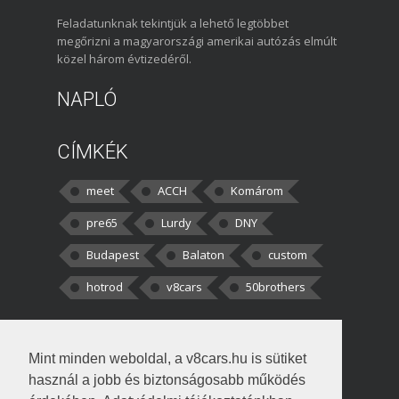
Feladatunknak tekintjük a lehető legtöbbet
megőrizni a magyarországi amerikai autózás elmúlt
közel három évtizedéről.
NAPLÓ
CÍMKÉK
meet
ACCH
Komárom
pre65
Lurdy
DNY
Budapest
Balaton
custom
hotrod
v8cars
50brothers
HOZZÁSZÓLÁSOK
Mint minden weboldal, a v8cars.hu is sütiket
kortisz:
Elszúrtam! Én csak két
használ a jobb és biztonságosabb működés
darabbaal számoltam. Nem tudtam, hogy fél autót,