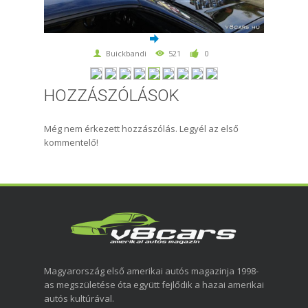
Buickbandi
521
0
HOZZÁSZÓLÁSOK
Még nem érkezett hozzászólás. Legyél az első
kommentelő!
Magyarország első amerikai autós magazinja 1998-
as megszületése óta együtt fejlődik a hazai amerikai
autós kultúrával.