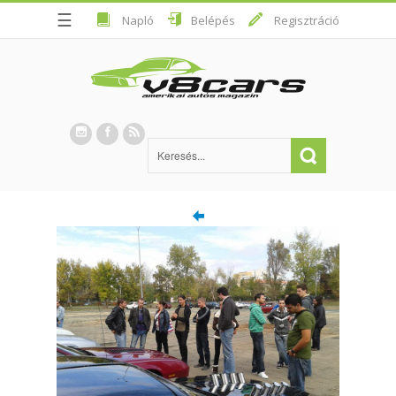
☰
Napló
Belépés
Regisztráció