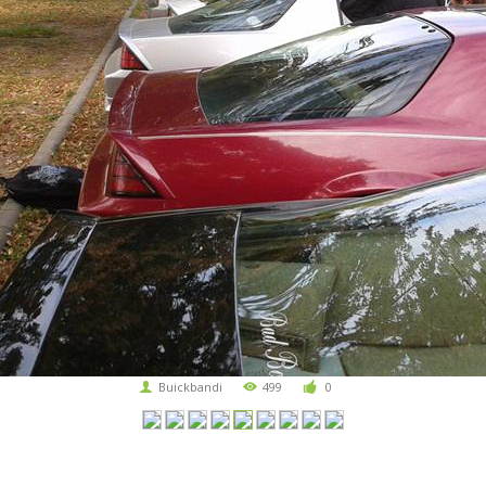
Buickbandi
499
0