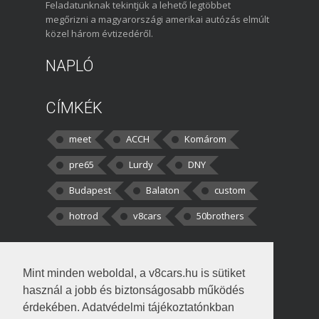
Feladatunknak tekintjük a lehető legtöbbet
megőrizni a magyarországi amerikai autózás elmúlt
közel három évtizedéről.
NAPLÓ
CÍMKÉK
meet
ACCH
Komárom
pre65
Lurdy
DNY
Budapest
Balaton
custom
hotrod
v8cars
50brothers
HOZZÁSZÓLÁSOK
Mint minden weboldal, a v8cars.hu is sütiket
kortisz:
Elszúrtam! Én csak két
használ a jobb és biztonságosabb működés
darabbaal számoltam. Nem tudtam, hogy fél autót,
érdekében. Adatvédelmi tájékoztatónkban