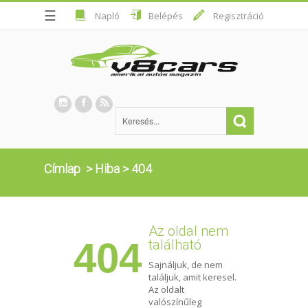
☰
Napló
Belépés
Regisztráció
Címlap
>
Hiba
>
404
Az oldal nem
404
található
Sajnáljuk, de nem
találjuk, amit keresel.
Az oldalt
valószínűleg