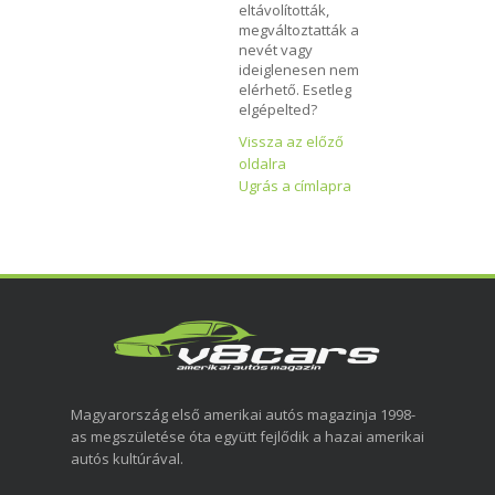
eltávolították,
megváltoztatták a
nevét vagy
ideiglenesen nem
elérhető. Esetleg
elgépelted?
Vissza az előző
oldalra
Ugrás a címlapra
Magyarország első amerikai autós magazinja 1998-
as megszületése óta együtt fejlődik a hazai amerikai
autós kultúrával.