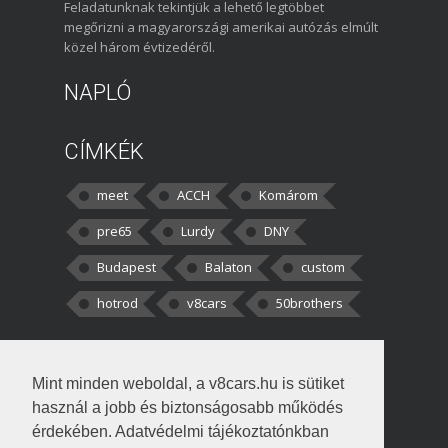
Feladatunknak tekintjük a lehető legtöbbet
megőrizni a magyarországi amerikai autózás elmúlt
közel három évtizedéről.
NAPLÓ
CÍMKÉK
meet
ACCH
Komárom
pre65
Lurdy
DNY
Budapest
Balaton
custom
hotrod
v8cars
50brothers
HOZZÁSZÓLÁSOK
Mint minden weboldal, a v8cars.hu is sütiket
kortisz:
Elszúrtam! Én csak két
használ a jobb és biztonságosabb működés
darabbaal számoltam. Nem tudtam, hogy fél autót,
érdekében. Adatvédelmi tájékoztatónkban