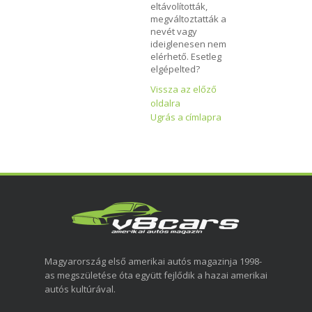
eltávolították,
megváltoztatták a
nevét vagy
ideiglenesen nem
elérhető. Esetleg
elgépelted?
Vissza az előző
oldalra
Ugrás a címlapra
Magyarország első amerikai autós magazinja 1998-
as megszületése óta együtt fejlődik a hazai amerikai
autós kultúrával.