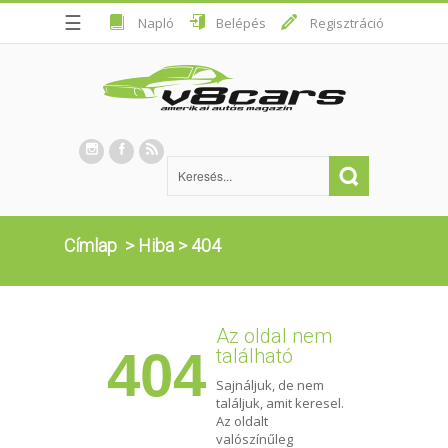
☰
Napló
Belépés
Regisztráció
Címlap
>
Hiba
>
404
Az oldal nem
404
található
Sajnáljuk, de nem
találjuk, amit keresel.
Az oldalt
valószínűleg