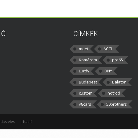
LÓ
CÍMKÉK
meet
ACCH
Komárom
pre65
Lurdy
DNY
Budapest
Balaton
custom
hotrod
v8cars
50brothers
|
tkezelés
Napló