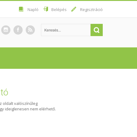
Napló
Belépés
Regisztráció
ató
Az oldalt valószínűleg
agy ideiglenesen nem elérhető.