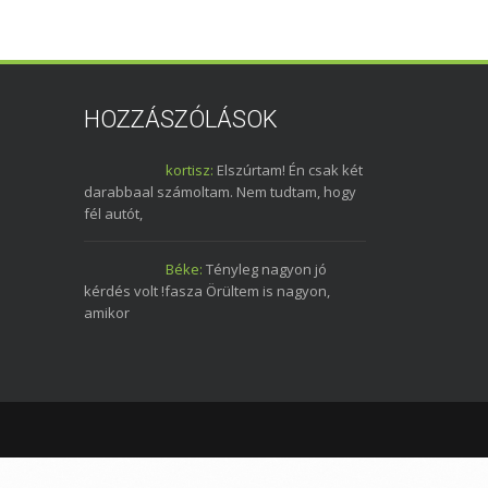
HOZZÁSZÓLÁSOK
kortisz:
Elszúrtam! Én csak két
darabbaal számoltam. Nem tudtam, hogy
fél autót,
Béke:
Tényleg nagyon jó
kérdés volt !fasza Örültem is nagyon,
amikor