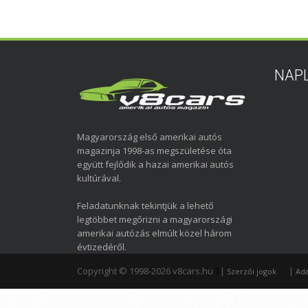
NAP
Magyarország első amerikai autós
magazinja 1998-as megszületése óta
együtt fejlődik a hazai amerikai autós
kultúrával.
Feladatunknak tekintjük a lehető
legtöbbet megőrizni a magyarországi
amerikai autózás elmúlt közel három
évtizedéről.
Copyright © 1998-2026 v8cars.hu
T
|
|
Szerzői jogok
Ada