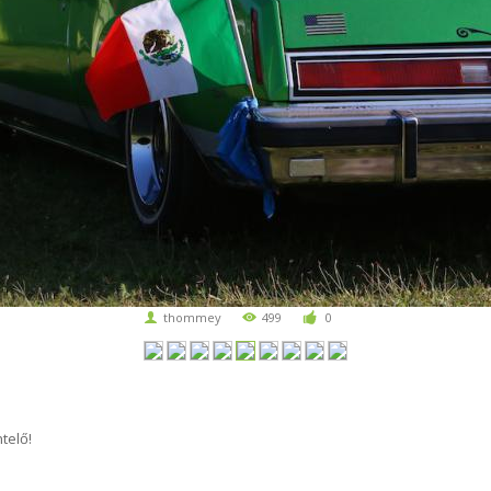
thommey
499
0
telő!