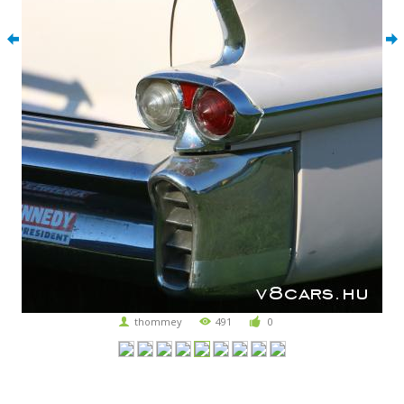
thommey
491
0