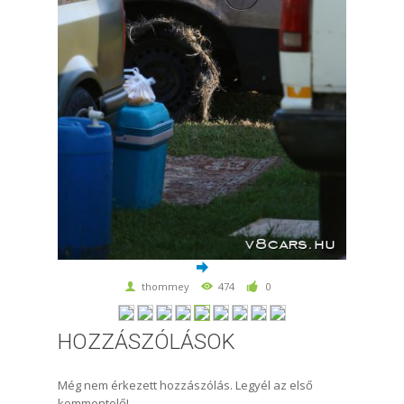
thommey
474
0
HOZZÁSZÓLÁSOK
Még nem érkezett hozzászólás. Legyél az első
kommentelő!