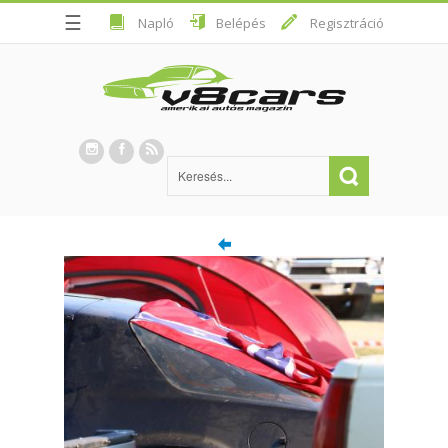
☰
Napló
Belépés
Regisztráció