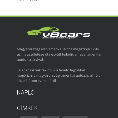
Magyarország első amerikai autós magazinja 1998-
as megszületése óta együtt fejlődik a hazai amerikai
autós kultúrával.
Feladatunknak tekintjük a lehető legtöbbet
megőrizni a magyarországi amerikai autózás elmúlt
közel három évtizedéről.
NAPLÓ
CÍMKÉK