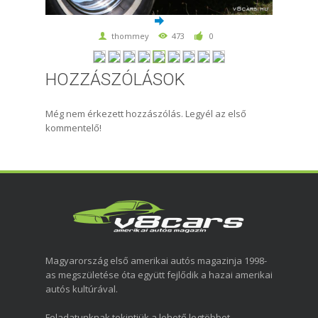
thommey
473
0
HOZZÁSZÓLÁSOK
Még nem érkezett hozzászólás. Legyél az első
kommentelő!
Magyarország első amerikai autós magazinja 1998-
as megszületése óta együtt fejlődik a hazai amerikai
autós kultúrával.
Feladatunknak tekintjük a lehető legtöbbet