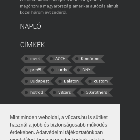
megőrizni a magyarországi amerikai autózás elmúlt
közel három évtizedéről.
NAPLÓ
CÍMKÉK
meet
ACCH
Komárom
pre65
Lurdy
DNY
Budapest
Balaton
custom
hotrod
v8cars
50brothers
HOZZÁSZÓLÁSOK
Mint minden weboldal, a v8cars.hu is sütiket
kortisz:
Elszúrtam! Én csak két
használ a jobb és biztonságosabb működés
darabbaal számoltam. Nem tudtam, hogy fél autót,
érdekében. Adatvédelmi tájékoztatónkban
megtalálod, hogyan gondoskodunk adataid