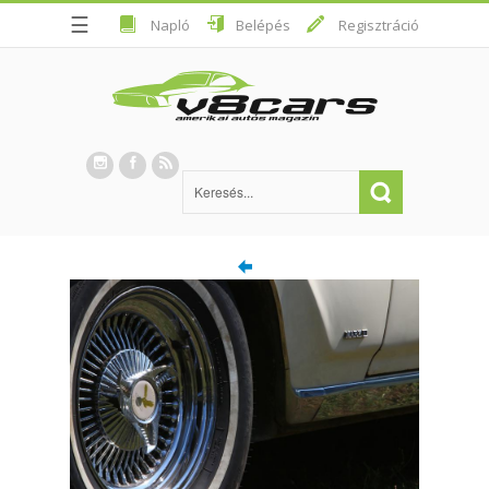
☰
Napló
Belépés
Regisztráció