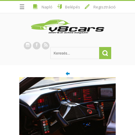
☰
Napló
Belépés
Regisztráció