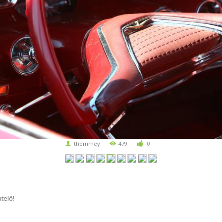
thommey
479
0
telő!