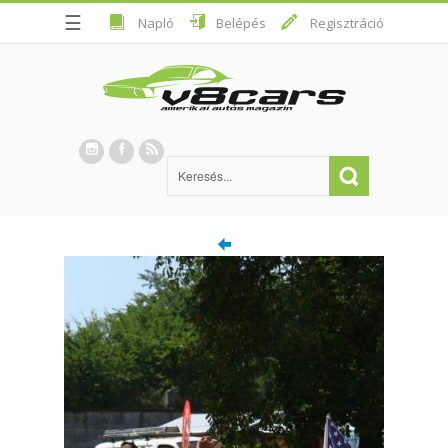
☰
Napló
Belépés
Regisztráció