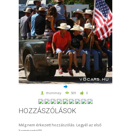
thommey
509
0
HOZZÁSZÓLÁSOK
Még nem érkezett hozzászólás. Legyél az első
kommentelő!