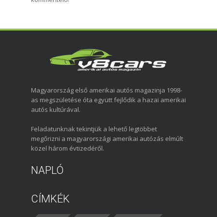
Magyarország első amerikai autós magazinja 1998-
as megszületése óta együtt fejlődik a hazai amerikai
autós kultúrával.
Feladatunknak tekintjük a lehető legtöbbet
megőrizni a magyarországi amerikai autózás elmúlt
közel három évtizedéről.
NAPLÓ
CÍMKÉK