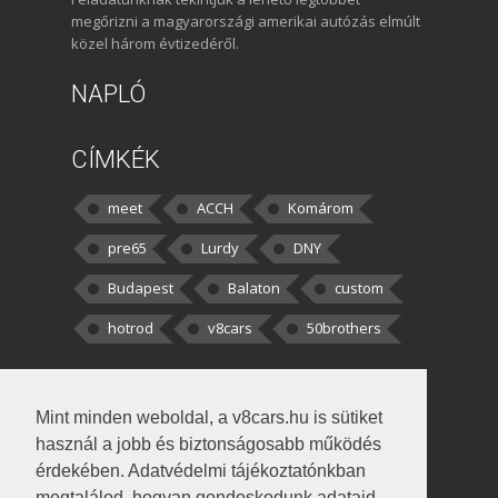
megőrizni a magyarországi amerikai autózás elmúlt
közel három évtizedéről.
NAPLÓ
CÍMKÉK
meet
ACCH
Komárom
pre65
Lurdy
DNY
Budapest
Balaton
custom
hotrod
v8cars
50brothers
HOZZÁSZÓLÁSOK
Mint minden weboldal, a v8cars.hu is sütiket
kortisz:
Elszúrtam! Én csak két
használ a jobb és biztonságosabb működés
darabbaal számoltam. Nem tudtam, hogy fél autót,
érdekében. Adatvédelmi tájékoztatónkban
megtalálod, hogyan gondoskodunk adataid