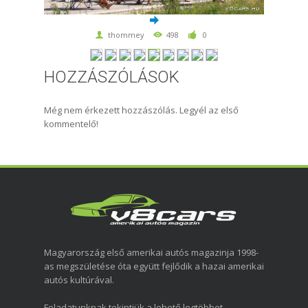
thommey
498
0
HOZZÁSZÓLÁSOK
Még nem érkezett hozzászólás. Legyél az első
kommentelő!
Magyarország első amerikai autós magazinja 1998-
as megszületése óta együtt fejlődik a hazai amerikai
autós kultúrával.
Feladatunknak tekintjük a lehető legtöbbet