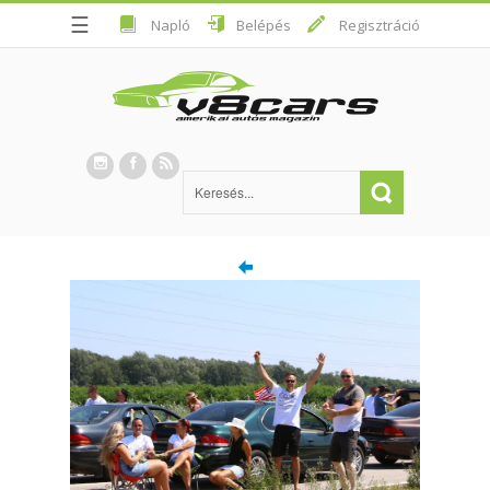
☰
Napló
Belépés
Regisztráció