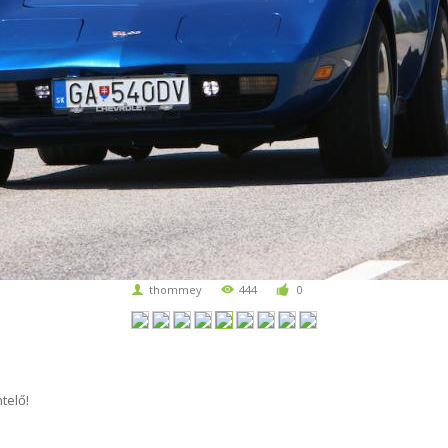
thommey
444
0
telő!