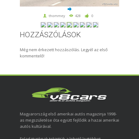
thommey
428
0
HOZZÁSZÓLÁSOK
Még nem érkezett hozzászólás. Legyél az első
kommentelő!
Magyarország első amerikai autós magazinja 1998-
as megszületése óta együtt fejlődik a hazai amerikai
autós kultúrával.
Feladatunknak tekintjük a lehető legtöbbet