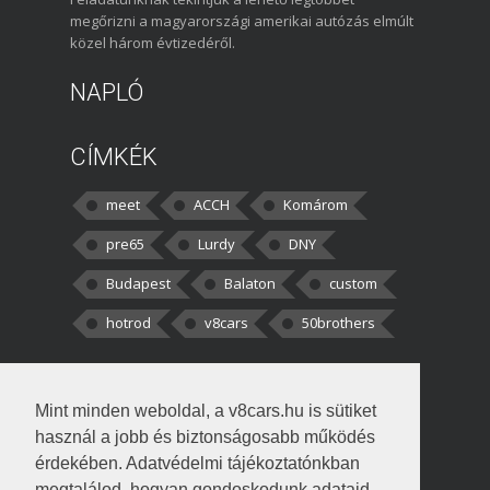
megőrizni a magyarországi amerikai autózás elmúlt
közel három évtizedéről.
NAPLÓ
CÍMKÉK
meet
ACCH
Komárom
pre65
Lurdy
DNY
Budapest
Balaton
custom
hotrod
v8cars
50brothers
HOZZÁSZÓLÁSOK
Mint minden weboldal, a v8cars.hu is sütiket
kortisz:
Elszúrtam! Én csak két
használ a jobb és biztonságosabb működés
darabbaal számoltam. Nem tudtam, hogy fél autót,
érdekében. Adatvédelmi tájékoztatónkban
megtalálod, hogyan gondoskodunk adataid