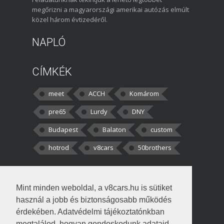
megőrizni a magyarországi amerikai autózás elmúlt
közel három évtizedéről.
NAPLÓ
CÍMKÉK
meet
ACCH
Komárom
pre65
Lurdy
DNY
Budapest
Balaton
custom
hotrod
v8cars
50brothers
HOZZÁSZÓLÁSOK
Mint minden weboldal, a v8cars.hu is sütiket
kortisz:
Elszúrtam! Én csak két
használ a jobb és biztonságosabb működés
darabbaal számoltam. Nem tudtam, hogy fél autót,
érdekében. Adatvédelmi tájékoztatónkban
megtalálod, hogyan gondoskodunk adataid