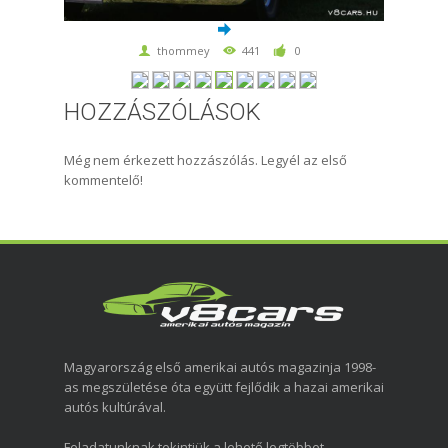
thommey
441
0
HOZZÁSZÓLÁSOK
Még nem érkezett hozzászólás. Legyél az első
kommentelő!
Magyarország első amerikai autós magazinja 1998-
as megszületése óta együtt fejlődik a hazai amerikai
autós kultúrával.
Feladatunknak tekintjük a lehető legtöbbet