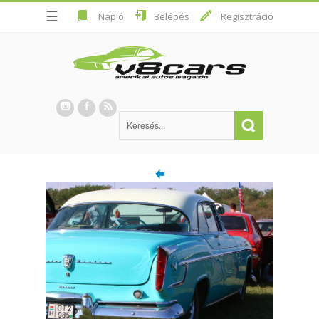
☰
Napló
Belépés
Regisztráció