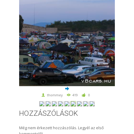
thommey
419
0
HOZZÁSZÓLÁSOK
Még nem érkezett hozzászólás. Legyél az első
kommentelő!