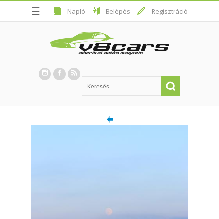
☰
Napló
Belépés
Regisztráció