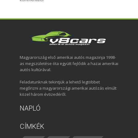
Magyarország első amerikai autós magazinja 1998-
as megszületése óta együtt fejlődik a hazai amerikai
autós kultúrával.
Feladatunknak tekintjük a lehető legtöbbet
megőrizni a magyarországi amerikai autózás elmúlt
közel három évtizedéről.
NAPLÓ
CÍMKÉK