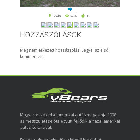
Zola
484
0
HOZZÁSZÓLÁSOK
Még nem érkezett hozzászólás. Legyél az első
kommentelő!
Magyarország első amerikai autós magazinja 1998-
as megszületése óta együtt fejlődik a hazai amerikai
autós kultúrával.
Feladatunknak tekintjük a lehető legtöbbet