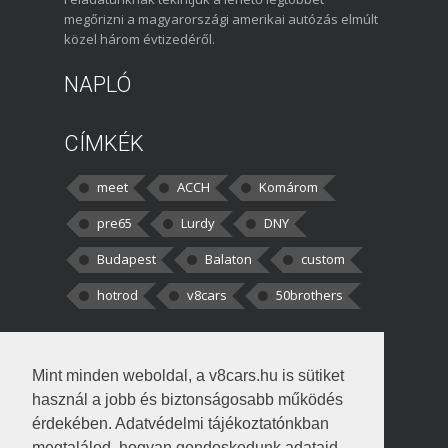
megőrizni a magyarországi amerikai autózás elmúlt
közel három évtizedéről.
NAPLÓ
CÍMKÉK
meet
ACCH
Komárom
pre65
Lurdy
DNY
Budapest
Balaton
custom
hotrod
v8cars
50brothers
HOZZÁSZÓLÁSOK
Mint minden weboldal, a v8cars.hu is sütiket
kortisz:
Elszúrtam! Én csak két
használ a jobb és biztonságosabb működés
darabbaal számoltam. Nem tudtam, hogy fél autót,
érdekében. Adatvédelmi tájékoztatónkban
megtalálod, hogyan gondoskodunk adataid