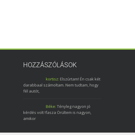
HOZZÁSZÓLÁSOK
kortisz:
Elszúrtam! Én csak két
darabbaal számoltam. Nem tudtam, hogy
fél autót,
Béke:
Tényleg nagyon jó
kérdés volt !fasza Örültem is nagyon,
amikor