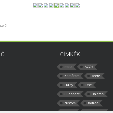
telő!
LÓ
CÍMKÉK
meet
ACCH
Komárom
pre65
Lurdy
DNY
Budapest
Balaton
custom
hotrod
v8cars
50brothers