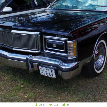
Zola
523
0