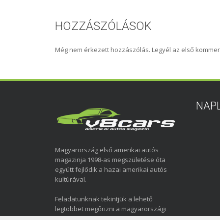
HOZZÁSZÓLÁSOK
Még nem érkezett hozzászólás. Legyél az első kommen
NAP
Magyarország első amerikai autós
magazinja 1998-as megszületése óta
együtt fejlődik a hazai amerikai autós
kultúrával.
Feladatunknak tekintjük a lehető
legtöbbet megőrizni a magyarországi
amerikai autózás elmúlt közel három