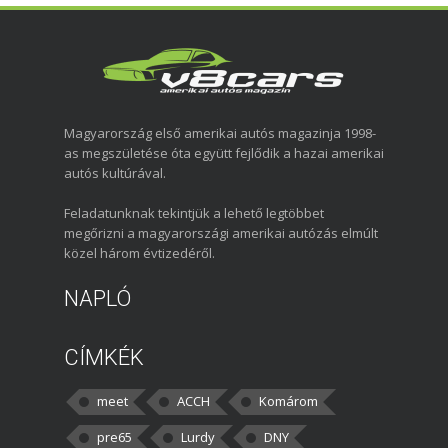
Magyarország első amerikai autós magazinja 1998-
as megszületése óta együtt fejlődik a hazai amerikai
autós kultúrával.
Feladatunknak tekintjük a lehető legtöbbet
megőrizni a magyarországi amerikai autózás elmúlt
közel három évtizedéről.
NAPLÓ
CÍMKÉK
meet
ACCH
Komárom
pre65
Lurdy
DNY