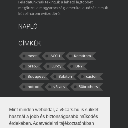
Feladatunknak tekintjük a lehető legtöbbet
megőrizni a magyarországi amerikai autózás elmúlt
közel három évtizedéről.
NAPLÓ
CÍMKÉK
meet
ACCH
Komárom
pre65
Lurdy
DNY
Budapest
Balaton
custom
hotrod
v8cars
50brothers
HOZZÁSZÓLÁSOK
Mint minden weboldal, a v8cars.hu is sütiket
kortisz:
Elszúrtam! Én csak két
használ a jobb és biztonságosabb működés
darabbaal számoltam. Nem tudtam, hogy fél autót,
érdekében. Adatvédelmi tájékoztatónkban