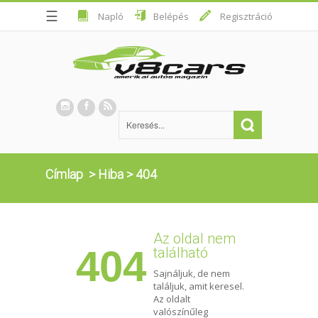
☰
Napló
Belépés
Regisztráció
Címlap
>
Hiba
>
404
Az oldal nem
404
található
Sajnáljuk, de nem
találjuk, amit keresel.
Az oldalt
valószínűleg