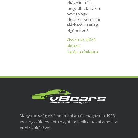
eltávolították,
megváltoztatták a
nevét vagy
ideiglenesen nem
elérhető. Esetleg
elgépelted?
Vissza az előző
oldalra
Ugrás a címlapra
Magyarország első amerikai autós magazinja 1998-
as megszületése óta együtt fejlődik a hazai amerikai
autós kultúrával.