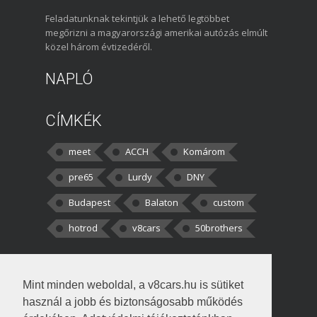
Feladatunknak tekintjük a lehető legtöbbet
megőrizni a magyarországi amerikai autózás elmúlt
közel három évtizedéről.
NAPLÓ
CÍMKÉK
meet
ACCH
Komárom
pre65
Lurdy
DNY
Budapest
Balaton
custom
hotrod
v8cars
50brothers
HOZZÁSZÓLÁSOK
Mint minden weboldal, a v8cars.hu is sütiket
kortisz:
Elszúrtam! Én csak két
használ a jobb és biztonságosabb működés
darabbaal számoltam. Nem tudtam, hogy fél autót,