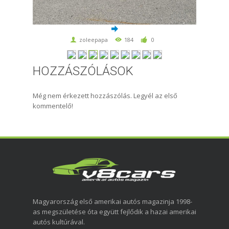
zoleepapa
184
0
HOZZÁSZÓLÁSOK
Még nem érkezett hozzászólás. Legyél az első
kommentelő!
Magyarország első amerikai autós magazinja 1998-
as megszületése óta együtt fejlődik a hazai amerikai
autós kultúrával.