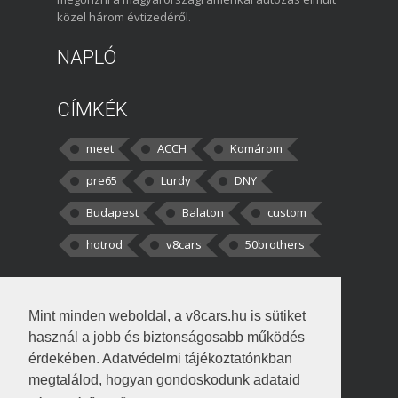
közel három évtizedéről.
NAPLÓ
CÍMKÉK
meet
ACCH
Komárom
pre65
Lurdy
DNY
Budapest
Balaton
custom
hotrod
v8cars
50brothers
HOZZÁSZÓLÁSOK
Mint minden weboldal, a v8cars.hu is sütiket
kortisz:
Elszúrtam! Én csak két
használ a jobb és biztonságosabb működés
darabbaal számoltam. Nem tudtam, hogy fél autót,
érdekében. Adatvédelmi tájékoztatónkban
megtalálod, hogyan gondoskodunk adataid
Béke:
Tényleg nagyon jó kérdés volt