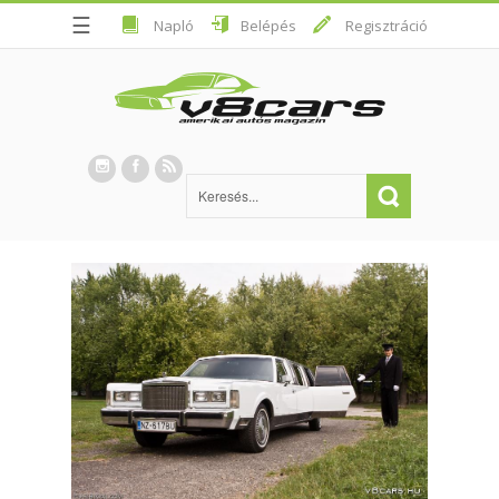
☰
Napló
Belépés
Regisztráció