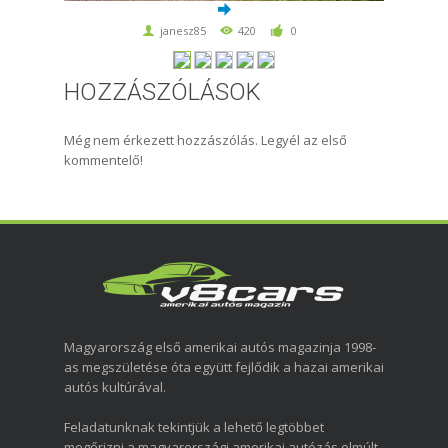
janesz85
420
0
HOZZÁSZÓLÁSOK
Még nem érkezett hozzászólás. Legyél az első
kommentelő!
Magyarország első amerikai autós magazinja 1998-
as megszületése óta együtt fejlődik a hazai amerikai
autós kultúrával.
Feladatunknak tekintjük a lehető legtöbbet
megőrizni a magyarországi amerikai autózás elmúlt