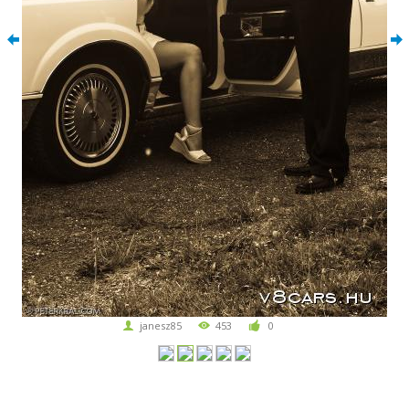
janesz85
453
0